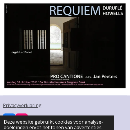
Privacyverklaring
Deze website gebruikt cookies voor analyse-
F
I
doeleinden en/of het tonen van advertenties.
a
n
© 2023 - 2026 Pro Cantione