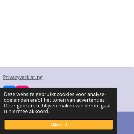
Privacyverklaring
Deze website gebruikt cookies voor analyse-
F
I
doeleinden en/of het tonen van advertenties.
a
n
© 2023 - 2026 Pro Cantione
Door gebruik te blijven maken van de site gaat
c
s
u hiermee akkoord.
e
t
b
a
o
g
Akkoord
E-mailadres
Facebook
o
r