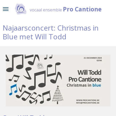
Ga
Pro Cantione
vocaal ensemble
direct
naar
de
Najaarsconcert: Christmas in
hoofdinhoud
Blue met Will Todd