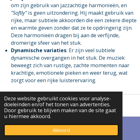
om zijn gebruik van jazzachtige harmonieën, en
"Softly"
is geen uitzondering. Hij maakt gebruik van
rijke, maar subtiele akkoorden die een zekere diepte
en warmte geven zonder dat ze te opdringerig zijn.
Deze harmonieën dragen bij aan de verfijnde,
dromerige sfeer van het stuk.
Dynamische variaties
: Er zijn veel subtiele
dynamische overgangen in het stuk. De muziek
beweegt zich van rustige, zachte momenten naar
krachtige, emotionele pieken en weer terug, wat
zorgt voor een rijke luisterervaring.
Deze website gebruikt cookies voor analyse-
doeleinden en/of het tonen van advertenties.
Workshop met Will Todd
Door gebruik te blijven maken van de site gaat
u hiermee akkoord.
Op dezelfde dag van 16:00 tot 19:00 zal Will Todd een
Akkoord
workshop leiden over zijn Jazz Missa Brevis.
E-mailadres
Facebook
Deelnemers moeten de partituur vooraf bestellen en